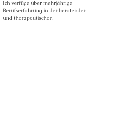
Ich verfüge über mehrjährige
Berufserfahrung in der beratenden
und therapeutischen
Arbeit mit Menschen, die von
unterschiedlichsten Problemlagen
betroffen waren
(Psychische Erkrankungen,
körperliche Erkrankungen,
Suchtmittelabhängigkeit,
erkrankungsbedingte Probleme am
Arbeitsplatz, usw.)
Praxis Lösungsraum Göppingen
Kai Nowak
Oberhofenstraße 4
73033 Göppingen