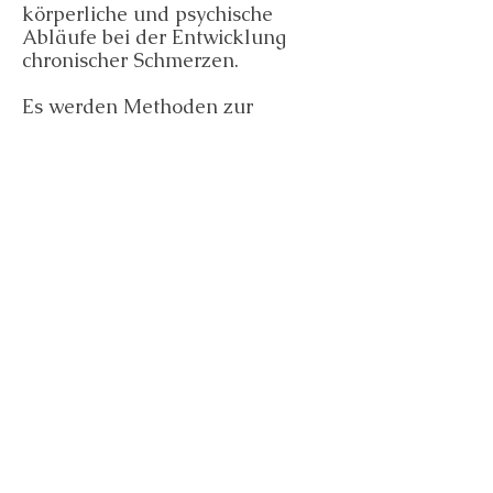
körperliche und psychische
Abläufe bei der Entwicklung
chronischer Schmerzen.
Es werden Methoden zur
Regulation des Nervensystems
vermittelt, um ein Gegengewicht
zur Belastung durch Schmerz
und psychische Belastung
aufzubauen.
Sofern die individuellen
Rahmenbedingungen
(psychische und körperliche
Stabilität) es erlauben, kann
dann eine Behandlung mit
EMDR erfolgen. Diese
Behandlung erstreckt sich über
mehrere Sitzungen.
Ergänzend oder Alternativ wäre